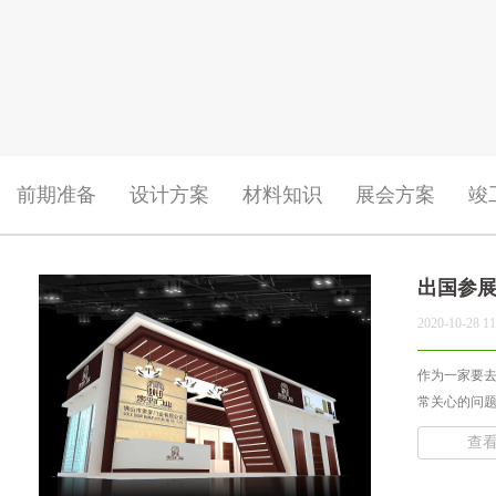
前期准备
设计方案
材料知识
展会方案
竣
出国参
2020-10-28 11
作为一家要
常关心的问题。
查