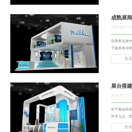
成熟展
2020-10-27 16
在商务洽谈
下做具体分析。
查
展台搭
2020-10-27 15
对于展会特
外乎几点，把
查